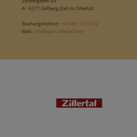
Zellbergeben 89
A - 6277 Zellberg (Zell im Zillertal)
Buchungshotline:
+43 664 1537762
Mail:
info@apart-zillertal.tirol