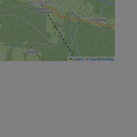
Leaflet
|
©
OpenStreetMap