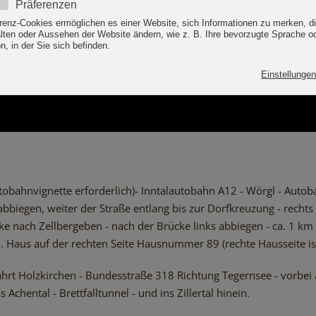
FOS APART ALPENSONNE
hnvignette erforderlich)- Inntalautobahn A12 - Wörgl - Autobah
s abbiegen, weiter der Straße entlang bis zur Dorfkreuzung - recht
ke nach Zellbergeben - nach der Brücke links abbiegen - ca. 1 km 
4. Haus auf der rechten Seite Hausnummer 89 (rechte Hausseite ist
rt Holzkirchen - Bundesstraße 318 Richtung Tegernsee - vorbei 
hental - Brettfalltunnel - und ins Zillertal hinein.