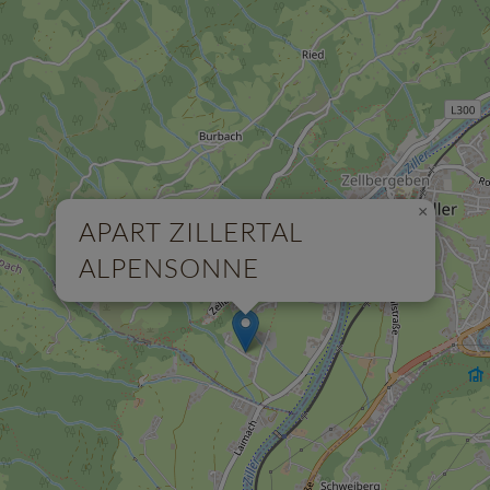
×
APART ZILLERTAL
ALPENSONNE