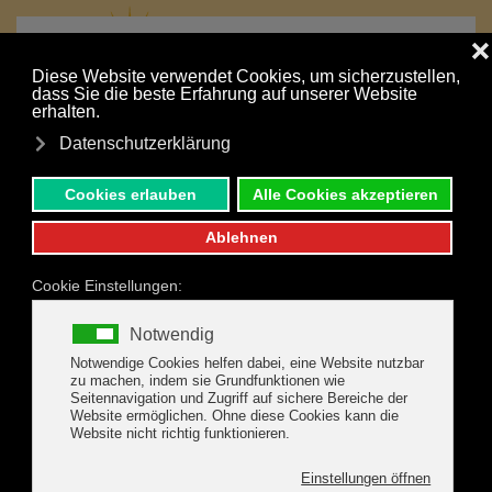
MENÜ
Ihr Urlaub ist nur einen Klick entfernt:
Zum Hauptinhalt springen
UNVERBINDLICHE ANFRAGE
JETZT BUCHEN
DER URLAUBSORT ZELL
AM ZILLER
IN ZELL ERWARTET SIE EIN