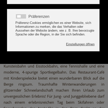
REGELRECHTES
FAMILIENPARADIES IM SCHNEE
Ski- und Snowboardschulen mit Kinderpark auf der
Rosenalm, die 7 km lange, bis 1.00 Uhr nachts beleuchtete
Naturrodelbahn am Hainzenberg, sowie 14 km
Langlaufloipen mit Anschluss an die Loipen nach Hippach
und Mayrhofen. Bei einer Fahrt auf der Achterbahn „Arena
Coaster“ ist eine Extraportion Fun garantiert! Der
Freizeitpark bereichert das Ferienerlebnis in Zell um eine
Kunsteisbahn und Eisstockbahn, eine Tennishalle und eine
moderne, 4-spurige Sportkegelbahn. Das Restaurant-Café
mit Kinderspielecke bietet einen wunderbaren Blick auf die
Berge ringsum. Traumhafte Winterwanderungen in
glitzernder Schneelandschaft machen Ihren Urlaub zum
unvergesslichen Erlebnis! Für Jung- und Junggebliebene darf
nach einem erlebnisreichen Tag beim Skifahren oder